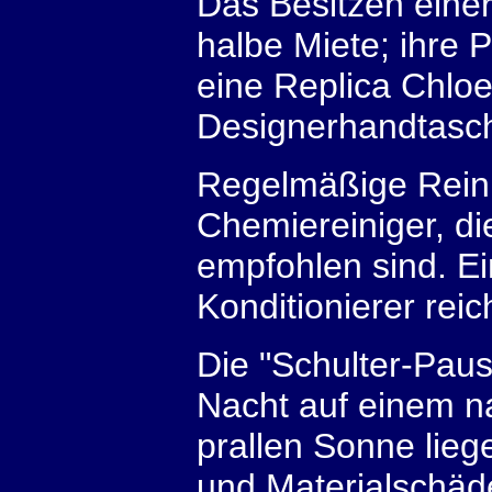
Das Besitzen einer
halbe Miete; ihre 
eine Replica Chlo
Designerhandtasche
Regelmäßige Reini
Chemiereiniger, die
empfohlen sind. Ei
Konditionierer rei
Die "Schulter-Paus
Nacht auf einem n
prallen Sonne lieg
und Materialschäd