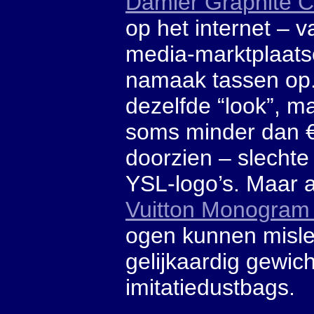
Damier Graphite 
op het internet – 
media-marktplaats
namaak tassen op. 
dezelfde “look”, ma
soms minder dan €
doorzien – slechte
YSL-logo’s. Maar a
Vuitton Monogra
ogen kunnen mislei
gelijkaardig gewic
imitatiedustbags.