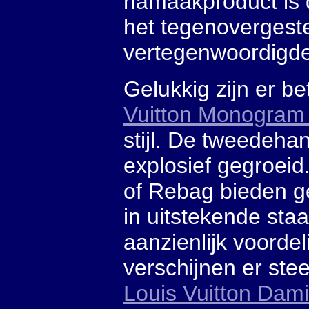
namaakproduct is d
het tegenovergeste
vertegenwoordigde
Gelukkig zijn er 
Vuitton Monogra
stijl. De tweedeha
explosief gegroeid.
of Rebag bieden ge
in uitstekende staa
aanzienlijk voorde
verschijnen er st
Louis Vuitton Dam